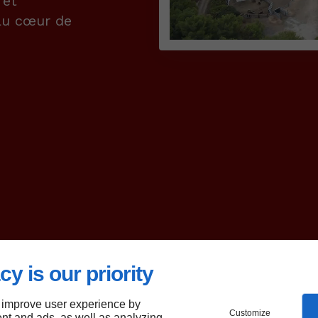
 et
au cœur de
cy is our priority
 improve user experience by
Customize
nt and ads, as well as analyzing