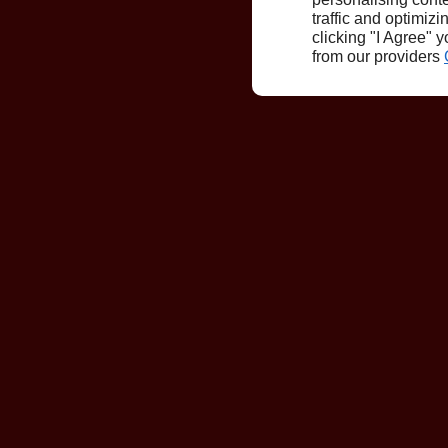
traffic and optimizi
clicking "I Agree" 
from our providers