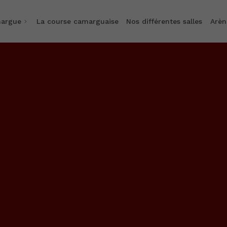
argue
La course camarguaise
Nos différentes salles
Arèn