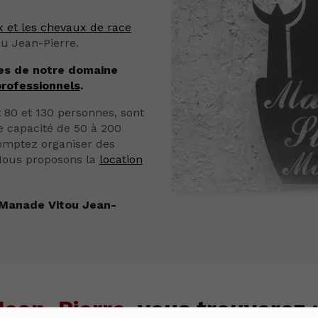
x et les chevaux de race
u Jean-Pierre.
tes de notre domaine
professionnels
.
 80 et 130 personnes, sont
ne capacité de 50 à 200
omptez organiser des
 Nous proposons la
location
 Manade Vitou Jean-
Jean-Pierre
,
vous trouverez