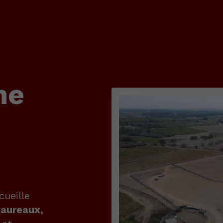
ne
ueille
taureaux,