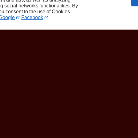
ng social networks functionalities. By
you consent to the use of Cookies
Google
Facebook
.