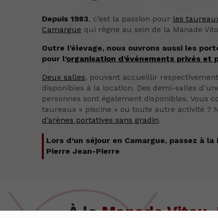
Depuis 1983
, c’est la passion pour
les taureau
Camargue
qui règne au sein de la Manade Vito
Outre l’élevage, nous ouvrons aussi les por
pour l’
organisation d’événements privés et 
Deux salles
, pouvant accueillir respectivement
disponibles à la location. Des demi-salles d’u
personnes sont également disponibles. Vous c
taureaux « piscine » ou toute autre activité ?
d’arènes portatives sans gradin
.
Lors d’un séjour en Camargue, passez à la
Pierre Jean-Pierre
À la
Manade Vitou 