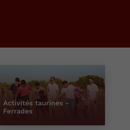
Activités taurines -
Ferrades
Loc