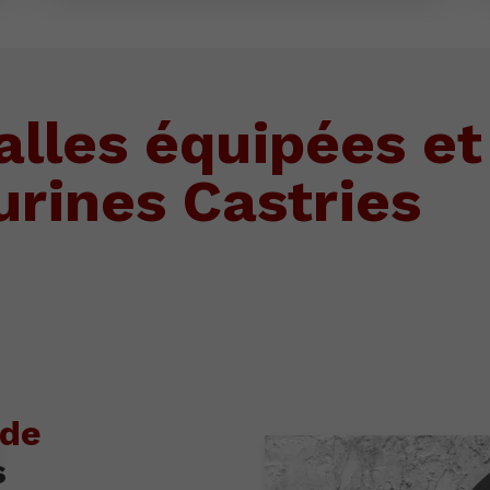
alles équipées et
urines Castries
ade
s