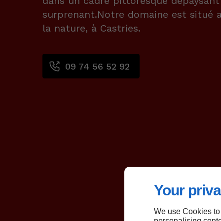
dans un cadre pittoresque dépaysant
surprenant.Notre domaine est situé 
la nature, à Castries.
09 74 56 52 92
Your priva
We use Cookies to
personalising conte