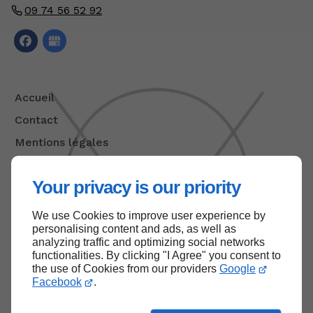
09 74 56 52 92
Accueil
Contact
Mentions légales
Plan du site
Your privacy is our priority
We use Cookies to improve user experience by
Haut de page
personalising content and ads, as well as
analyzing traffic and optimizing social networks
functionalities. By clicking "I Agree" you consent to
the use of Cookies from our providers
Google
Facebook
.